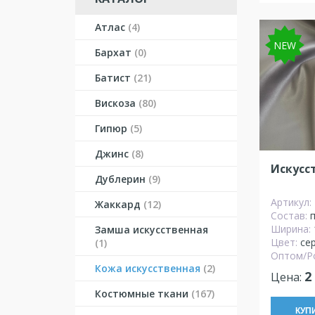
Атлас
(4)
NEW
Бархат
(0)
Батист
(21)
Вискоза
(80)
Гипюр
(5)
Джинс
(8)
Искусс
Дублерин
(9)
Артикул:
Жаккард
(12)
Состав:
Ширина:
Замша искусственная
Цвет:
се
(1)
Оптом/Р
Кожа искусственная
(2)
2
Цена:
Костюмные ткани
(167)
КУП