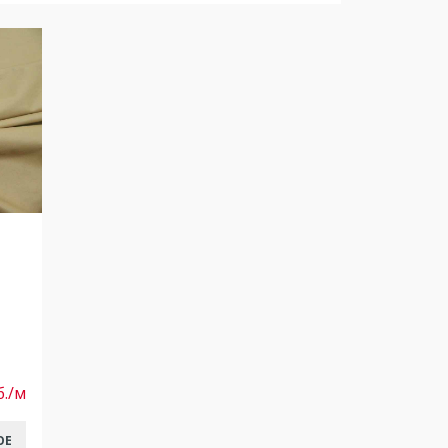
б./м
ОЕ