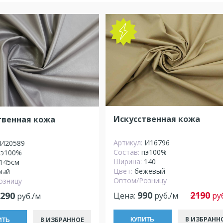
Искусственная кожа
твенная кожа
Артикул:
И16796
И20589
Состав:
пэ100%
пэ100%
Ширина:
140
145см
Цвет:
бежевый
рый
Оптом/Розницу
озницу
990
2190
 290
Цена:
руб./м
ру
руб./м
В ИЗБРАНН
В ИЗБРАННОЕ
КУПИТЬ
ИТЬ