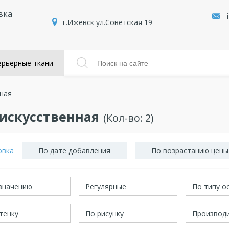
вка
г.Ижевск ул.Советская 19
рьерные ткани
ная
искусственная
(Кол-во:
2
)
овка
По дате добавления
По возрастанию цены
значению
Регулярные
По типу о
тенку
По рисунку
Производ