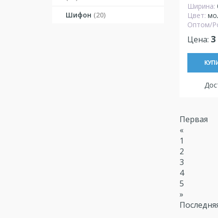
Ширина:
Шифон
(20)
Цвет:
мо
Оптом/Р
3
Цена:
КУП
Дост
Первая
«
1
2
3
4
5
»
Последня