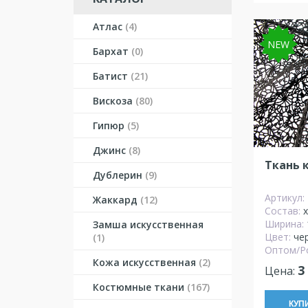
Атлас
(4)
NEW
Бархат
(0)
Батист
(21)
Вискоза
(80)
Гипюр
(5)
Джинс
(8)
Ткань 
Дублерин
(9)
Артикул:
Жаккард
(12)
Состав:
Ширина:
Замша искусственная
Цвет:
че
(1)
Оптом/Р
Кожа искусственная
(2)
3
Цена:
Костюмные ткани
(167)
КУП