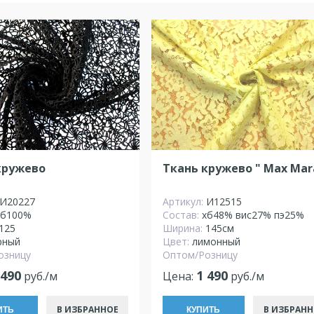
кружево
Ткань кружево " Max Mar
И20227
Артикул:
И12515
хб100%
Состав:
хб48% вис27% пэ25%
125
Ширина:
145см
рный
Цвет:
лимонный
озницу
Оптом/Розницу
 490
1 490
руб./м
Цена:
руб./м
В ИЗБРАННОЕ
В ИЗБРАНН
ИТЬ
КУПИТЬ