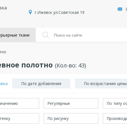
вка
г.Ижевск ул.Советская 19
рьерные ткани
тно
вное полотно
(Кол-во:
43
)
овка
По дате добавления
По возрастанию цены
значению
Регулярные
По типу о
тенку
По рисунку
Производ