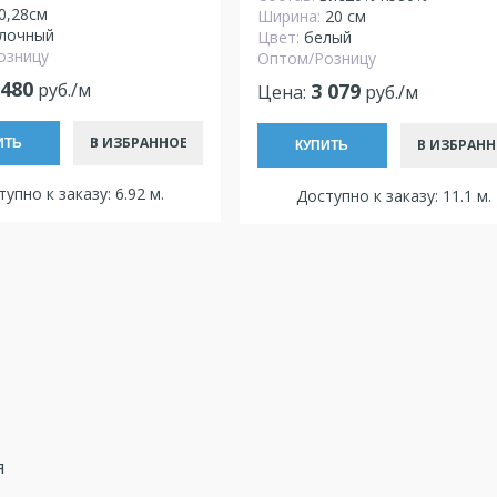
0,28см
Ширина:
20 см
лочный
Цвет:
белый
озницу
Оптом/Розницу
 480
3 079
руб./м
Цена:
руб./м
В ИЗБРАННОЕ
В ИЗБРАНН
ИТЬ
КУПИТЬ
упно к заказу: 6.92 м.
Доступно к заказу: 11.1 м.
я