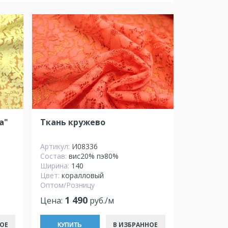
a"
Ткань кружево
Артикул:
И08336
Состав:
вис20% пэ80%
Ширина:
140
Цвет:
коралловый
Оптом/Розницу
1 490
Цена:
руб./м
ОЕ
В ИЗБРАННОЕ
КУПИТЬ