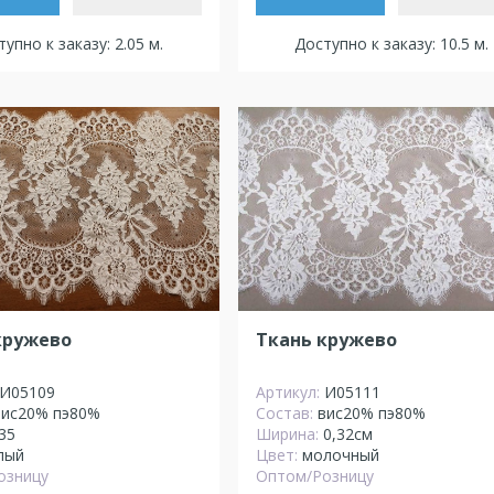
упно к заказу: 2.05 м.
Доступно к заказу: 10.5 м.
кружево
Ткань кружево
И05109
Артикул:
И05111
вис20% пэ80%
Состав:
вис20% пэ80%
35
Ширина:
0,32см
лый
Цвет:
молочный
озницу
Оптом/Розницу