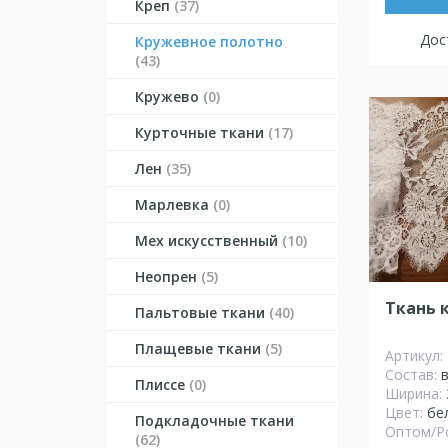
Креп
(37)
Дост
Кружевное полотно
(43)
Кружево
(0)
Курточные ткани
(17)
Лен
(35)
Марлевка
(0)
Мех искусственный
(10)
Неопрен
(5)
Ткань 
Пальтовые ткани
(40)
Плащевые ткани
(5)
Артикул:
Состав:
Плиссе
(0)
Ширина:
Цвет:
бе
Подкладочные ткани
Оптом/Р
(62)