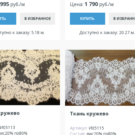
 995
1 790
руб./м
Цена:
руб./м
В ИЗБРАННОЕ
В ИЗБРАНН
ИТЬ
КУПИТЬ
упно к заказу: 5.18 м.
Доступно к заказу: 20.27 м.
кружево
Ткань кружево
И05113
Артикул:
И05115
вис20% пэ80%
Состав:
вис20% пэ80%