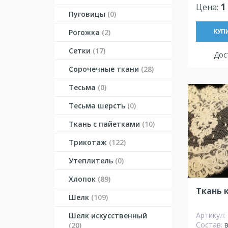
1
Цена:
Пуговицы
(0)
Рогожка
(2)
КУП
Сетки
(17)
Дост
Сорочечные ткани
(28)
Тесьма
(0)
Тесьма шерсть
(0)
Ткань с пайетками
(10)
Трикотаж
(122)
Утеплитель
(0)
Хлопок
(89)
Ткань 
Шелк
(109)
Артикул:
Шелк искусственный
Состав:
(20)