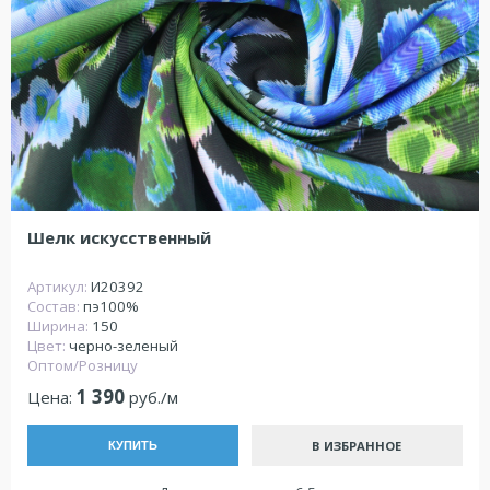
Шелк искусственный
Артикул:
И20392
Состав:
пэ100%
Ширина:
150
Цвет:
черно-зеленый
Оптом/Розницу
1 390
Цена:
руб./м
В ИЗБРАННОЕ
КУПИТЬ